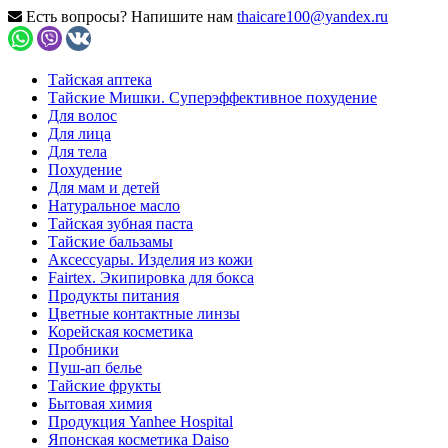
Есть вопросы? Напишите нам
thaicare100@yandex.ru
Тайская аптека
Тайские Мишки. Суперэффективное похудение
Для волос
Для лица
Для тела
Похудение
Для мам и детей
Натуральное масло
Тайская зубная паста
Тайские бальзамы
Аксессуары. Изделия из кожи
Fairtex. Экипировка для бокса
Продукты питания
Цветные контактные линзы
Корейская косметика
Пробники
Пуш-ап белье
Тайские фрукты
Бытовая химия
Продукция Yanhee Hospital
Японская косметика Daiso