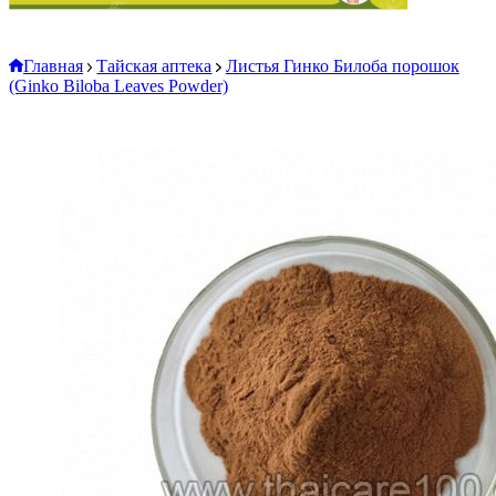
Главная
Тайская аптека
Листья Гинко Билоба порошок
(Ginko Biloba Leaves Powder)