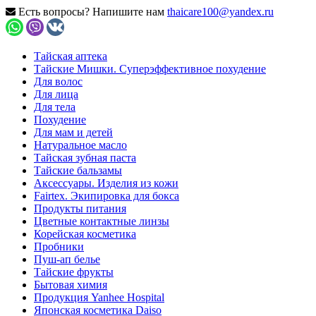
Есть вопросы? Напишите нам
thaicare100@yandex.ru
Тайская аптека
Тайские Мишки. Суперэффективное похудение
Для волос
Для лица
Для тела
Похудение
Для мам и детей
Натуральное масло
Тайская зубная паста
Тайские бальзамы
Аксессуары. Изделия из кожи
Fairtex. Экипировка для бокса
Продукты питания
Цветные контактные линзы
Корейская косметика
Пробники
Пуш-ап белье
Тайские фрукты
Бытовая химия
Продукция Yanhee Hospital
Японская косметика Daiso