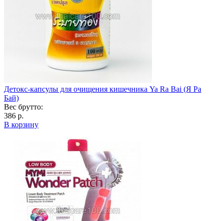
Детокс-капсулы для очищения кишечника Ya Ra Bai (Я Ра
Бай)
Вес брутто:
386 р.
В корзину