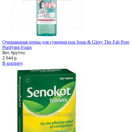
Очищающая пенка для сужения пор Soap & Glory The Fab Pore
Purifying Foam
Вес брутто:
2 044 р.
В корзину