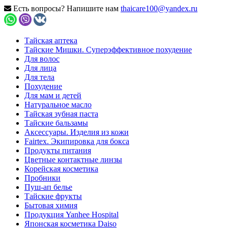
Есть вопросы? Напишите нам
thaicare100@yandex.ru
Тайская аптека
Тайские Мишки. Суперэффективное похудение
Для волос
Для лица
Для тела
Похудение
Для мам и детей
Натуральное масло
Тайская зубная паста
Тайские бальзамы
Аксессуары. Изделия из кожи
Fairtex. Экипировка для бокса
Продукты питания
Цветные контактные линзы
Корейская косметика
Пробники
Пуш-ап белье
Тайские фрукты
Бытовая химия
Продукция Yanhee Hospital
Японская косметика Daiso