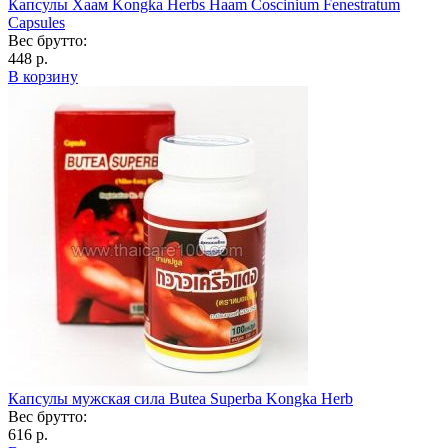
Капсулы Хаам Kongka Herbs Haam Coscinium Fenestratum
Capsules
Вес брутто:
448 р.
В корзину
Капсулы мужская сила Butea Superba Kongka Herb
Вес брутто:
616 р.