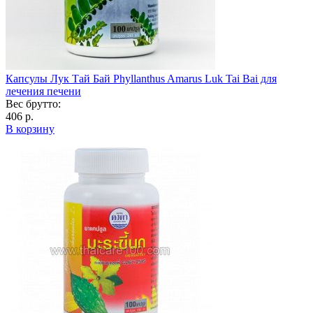
Капсулы Лук Тай Бай Phyllanthus Amarus Luk Tai Bai для
лечения печени
Вес брутто:
406 р.
В корзину