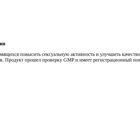
Добавить в закладки
Нашли дешевле ?
ции
емящихся повысить сексуальную активность и улучшить качество
ов. Продукт прошел проверку GMP и имеет регистрационный но