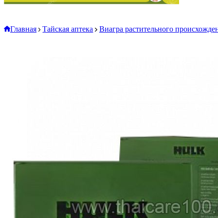
Главная
Тайская аптека
Виагра растительного происхожден