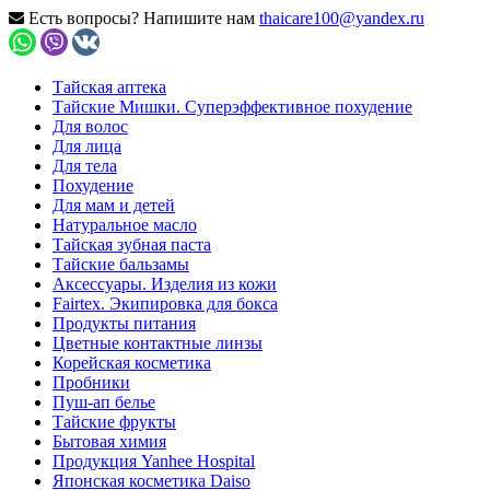
Есть вопросы? Напишите нам
thaicare100@yandex.ru
Тайская аптека
Тайские Мишки. Суперэффективное похудение
Для волос
Для лица
Для тела
Похудение
Для мам и детей
Натуральное масло
Тайская зубная паста
Тайские бальзамы
Аксессуары. Изделия из кожи
Fairtex. Экипировка для бокса
Продукты питания
Цветные контактные линзы
Корейская косметика
Пробники
Пуш-ап белье
Тайские фрукты
Бытовая химия
Продукция Yanhee Hospital
Японская косметика Daiso