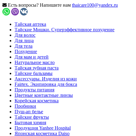
Есть вопросы? Напишите нам
thaicare100@yandex.ru
Тайская аптека
Тайские Мишки. Суперэффективное похудение
Для волос
Для лица
Для тела
Похудение
Для мам и детей
Натуральное масло
Тайская зубная паста
Тайские бальзамы
Аксессуары. Изделия из кожи
Fairtex. Экипировка для бокса
Продукты питания
Цветные контактные линзы
Корейская косметика
Пробники
Пуш-ап белье
Тайские фрукты
Бытовая химия
Продукция Yanhee Hospital
Японская косметика Daiso