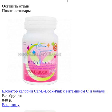
Оставить отзыв
Похожие товары
Блокатор калорий Car-B-Bock-Pink c витамином C и бобами
Вес брутто:
840 р.
В корзину