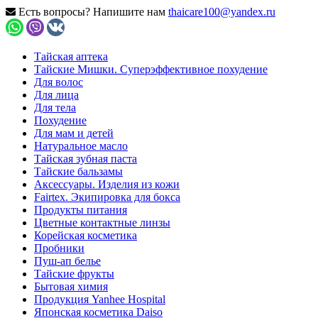
Есть вопросы? Напишите нам
thaicare100@yandex.ru
Тайская аптека
Тайские Мишки. Суперэффективное похудение
Для волос
Для лица
Для тела
Похудение
Для мам и детей
Натуральное масло
Тайская зубная паста
Тайские бальзамы
Аксессуары. Изделия из кожи
Fairtex. Экипировка для бокса
Продукты питания
Цветные контактные линзы
Корейская косметика
Пробники
Пуш-ап белье
Тайские фрукты
Бытовая химия
Продукция Yanhee Hospital
Японская косметика Daiso