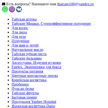
Есть вопросы? Напишите нам
thaicare100@yandex.ru
Тайская аптека
Тайские Мишки. Суперэффективное похудение
Для волос
Для лица
Для тела
Похудение
Для мам и детей
Натуральное масло
Тайская зубная паста
Тайские бальзамы
Аксессуары. Изделия из кожи
Fairtex. Экипировка для бокса
Продукты питания
Цветные контактные линзы
Корейская косметика
Пробники
Пуш-ап белье
Тайские фрукты
Бытовая химия
Продукция Yanhee Hospital
Японская косметика Daiso