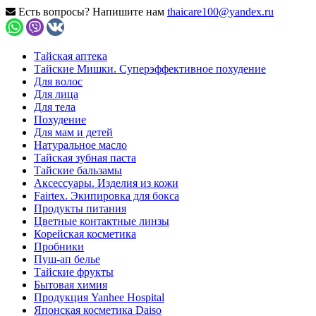
Есть вопросы? Напишите нам
thaicare100@yandex.ru
Тайская аптека
Тайские Мишки. Суперэффективное похудение
Для волос
Для лица
Для тела
Похудение
Для мам и детей
Натуральное масло
Тайская зубная паста
Тайские бальзамы
Аксессуары. Изделия из кожи
Fairtex. Экипировка для бокса
Продукты питания
Цветные контактные линзы
Корейская косметика
Пробники
Пуш-ап белье
Тайские фрукты
Бытовая химия
Продукция Yanhee Hospital
Японская косметика Daiso