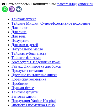
Есть вопросы? Напишите нам
thaicare100@yandex.ru
Тайская аптека
Тайские Мишки. Суперэффективное похудение
Для волос
Для лица
Для тела
Похудение
Для мам и детей
Натуральное масло
Тайская зубная паста
Тайские бальзамы
Аксессуары. Изделия из кожи
Fairtex. Экипировка для бокса
Продукты питания
Цветные контактные линзы
Корейская косметика
Пробники
Пуш-ап белье
Тайские фрукты
Бытовая химия
Продукция Yanhee Hospital
Японская косметика Daiso