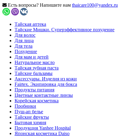
Есть вопросы? Напишите нам
thaicare100@yandex.ru
Тайская аптека
Тайские Мишки. Суперэффективное похудение
Для волос
Для лица
Для тела
Похудение
Для мам и детей
Натуральное масло
Тайская зубная паста
Тайские бальзамы
Аксессуары. Изделия из кожи
Fairtex. Экипировка для бокса
Продукты питания
Цветные контактные линзы
Корейская косметика
Пробники
Пуш-ап белье
Тайские фрукты
Бытовая химия
Продукция Yanhee Hospital
Японская косметика Daiso