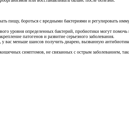
организмов или восстанавливать баланс после болезни.
ть пищу, бороться с вредными бактериями и регулировать имму
вого уровня определенных бактерий, пробиотики могут помочь 
крепление патогенов и развитие серьезного заболевания.
, у вас меньше шансов получить диарею, вызванную антибиотик
ишечных симптомов, не связанных с острым заболеванием, таки