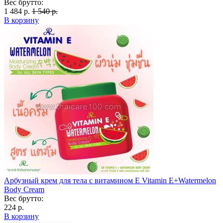
Вес брутто:
1 484 р.
1 540 р.
В корзину
Арбузный крем для тела с витамином Е Vitamin E+Watermelon
Body Cream
Вес брутто:
224 р.
В корзину