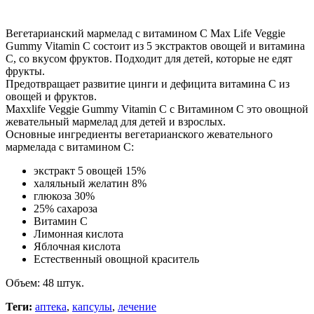
Нашли дешевле ?
Вегетарианский мармелад с витамином C Max Life Veggie
Gummy Vitamin С состоит из 5 экстрактов овощей и витамина
С, со вкусом фруктов. Подходит для детей, которые не едят
фрукты.
Предотвращает развитие цинги и дефицита витамина С из
овощей и фруктов.
Maxxlife Veggie Gummy Vitamin C с Витамином C это овощной
жевательный мармелад для детей и взрослых.
Основные ингредиенты вегетарианского жевательного
мармелада с витамином С:
экстракт 5 овощей 15%
халяльный желатин 8%
глюкоза 30%
25% сахароза
Витамин С
Лимонная кислота
Яблочная кислота
Естественный овощной краситель
Объем: 48 штук.
Теги:
аптека
,
капсулы
,
лечение