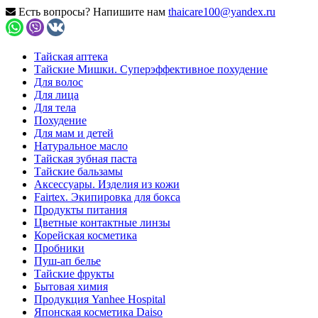
Есть вопросы? Напишите нам
thaicare100@yandex.ru
Тайская аптека
Тайские Мишки. Суперэффективное похудение
Для волос
Для лица
Для тела
Похудение
Для мам и детей
Натуральное масло
Тайская зубная паста
Тайские бальзамы
Аксессуары. Изделия из кожи
Fairtex. Экипировка для бокса
Продукты питания
Цветные контактные линзы
Корейская косметика
Пробники
Пуш-ап белье
Тайские фрукты
Бытовая химия
Продукция Yanhee Hospital
Японская косметика Daiso