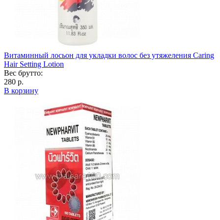
Витаминный лосьон для укладки волос без утяжеления Caring
Hair Setting Lotion
Вес брутто:
280 р.
В корзину