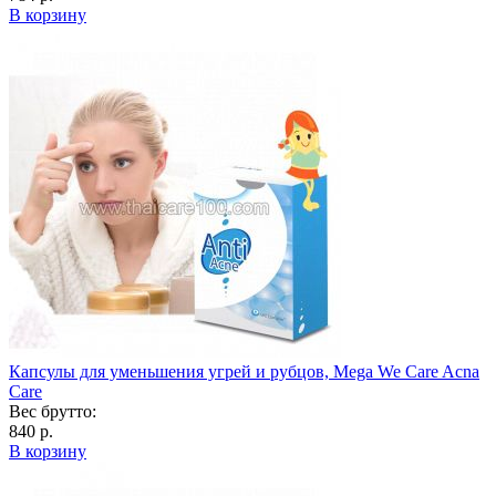
В корзину
Капсулы для уменьшения угрей и рубцов, Mega We Care Acna
Care
Вес брутто:
840 р.
В корзину