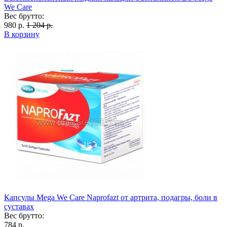
We Care
Вес брутто:
980 р.
1 204 р.
В корзину
Капсулы Mega We Care Naprofazt от артрита, подагры, боли в
суставах
Вес брутто:
784 р.