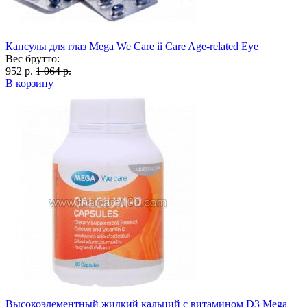
Капсулы для глаз Mega We Care ii Care Age-related Eye
Вес брутто:
952 р.
1 064 р.
В корзину
Высокоэлементный жидкий кальций с витамином D3 Mega