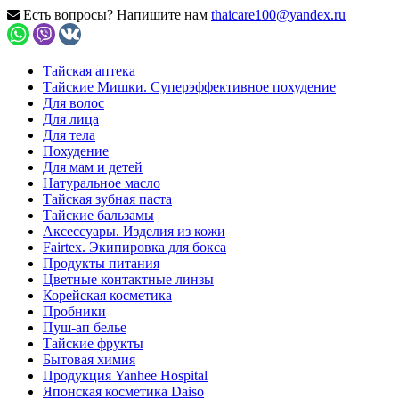
Есть вопросы? Напишите нам
thaicare100@yandex.ru
Тайская аптека
Тайские Мишки. Суперэффективное похудение
Для волос
Для лица
Для тела
Похудение
Для мам и детей
Натуральное масло
Тайская зубная паста
Тайские бальзамы
Аксессуары. Изделия из кожи
Fairtex. Экипировка для бокса
Продукты питания
Цветные контактные линзы
Корейская косметика
Пробники
Пуш-ап белье
Тайские фрукты
Бытовая химия
Продукция Yanhee Hospital
Японская косметика Daiso