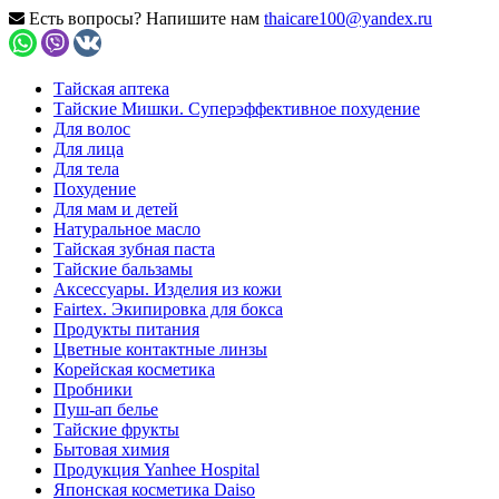
Есть вопросы? Напишите нам
thaicare100@yandex.ru
Тайская аптека
Тайские Мишки. Суперэффективное похудение
Для волос
Для лица
Для тела
Похудение
Для мам и детей
Натуральное масло
Тайская зубная паста
Тайские бальзамы
Аксессуары. Изделия из кожи
Fairtex. Экипировка для бокса
Продукты питания
Цветные контактные линзы
Корейская косметика
Пробники
Пуш-ап белье
Тайские фрукты
Бытовая химия
Продукция Yanhee Hospital
Японская косметика Daiso