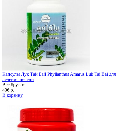
Капсулы Лук Тай Бай Phyllanthus Amarus Luk Tai Bai для
лечения печени
Вес брутто:
406 р.
В корзину