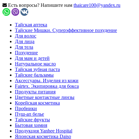
Есть вопросы? Напишите нам
thaicare100@yandex.ru
Тайская аптека
Тайские Мишки. Суперэффективное похудение
Для волос
Для лица
Для тела
Похудение
Для мам и детей
Натуральное масло
Тайская зубная паста
Тайские бальзамы
Аксессуары. Изделия из кожи
Fairtex. Экипировка для бокса
Продукты питания
Цветные контактные линзы
Корейская косметика
Пробники
Пуш-ап белье
Тайские фрукты
Бытовая химия
Продукция Yanhee Hospital
Японская косметика Daiso