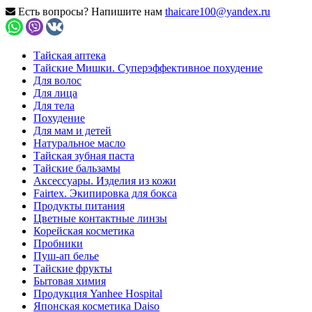
Есть вопросы? Напишите нам
thaicare100@yandex.ru
Тайская аптека
Тайские Мишки. Суперэффективное похудение
Для волос
Для лица
Для тела
Похудение
Для мам и детей
Натуральное масло
Тайская зубная паста
Тайские бальзамы
Аксессуары. Изделия из кожи
Fairtex. Экипировка для бокса
Продукты питания
Цветные контактные линзы
Корейская косметика
Пробники
Пуш-ап белье
Тайские фрукты
Бытовая химия
Продукция Yanhee Hospital
Японская косметика Daiso