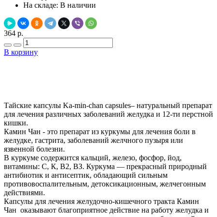
На складе:
В наличии
364 р.
В корзину
Добавить в закладки
Нашли дешевле ?
Тайские капсулы Ka-min-chan capsules– натуральный препарат
для лечения различных заболеваний желудка и 12-ти перстной
кишки.
Камин Чан - это препарат из куркумы для лечения боли в
желудке, гастрита, заболеваний желчного пузыря или
язвенной болезни.
В куркуме содержится кальций, железо, фосфор, йод,
витамины: С, К, В2, ВЗ. Куркума — прекрасный природный
антибиотик и антисептик, обладающий сильным
противовоспалительным, детоксикационным, желчегонным
действиями.
Капсулы для лечения желудочно-кишечного тракта Камин
Чан оказывают благоприятное действие на работу желудка и