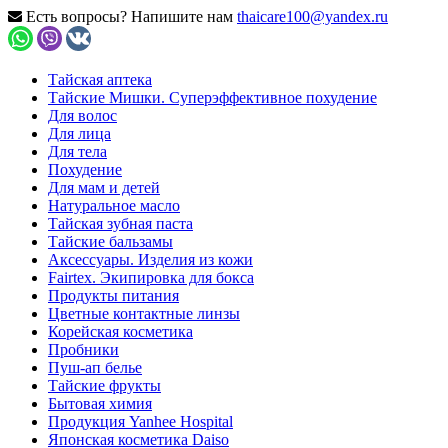
Есть вопросы? Напишите нам
thaicare100@yandex.ru
Тайская аптека
Тайские Мишки. Суперэффективное похудение
Для волос
Для лица
Для тела
Похудение
Для мам и детей
Натуральное масло
Тайская зубная паста
Тайские бальзамы
Аксессуары. Изделия из кожи
Fairtex. Экипировка для бокса
Продукты питания
Цветные контактные линзы
Корейская косметика
Пробники
Пуш-ап белье
Тайские фрукты
Бытовая химия
Продукция Yanhee Hospital
Японская косметика Daiso