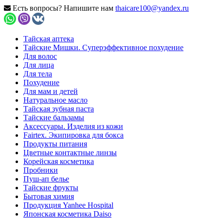
Есть вопросы? Напишите нам
thaicare100@yandex.ru
Тайская аптека
Тайские Мишки. Суперэффективное похудение
Для волос
Для лица
Для тела
Похудение
Для мам и детей
Натуральное масло
Тайская зубная паста
Тайские бальзамы
Аксессуары. Изделия из кожи
Fairtex. Экипировка для бокса
Продукты питания
Цветные контактные линзы
Корейская косметика
Пробники
Пуш-ап белье
Тайские фрукты
Бытовая химия
Продукция Yanhee Hospital
Японская косметика Daiso