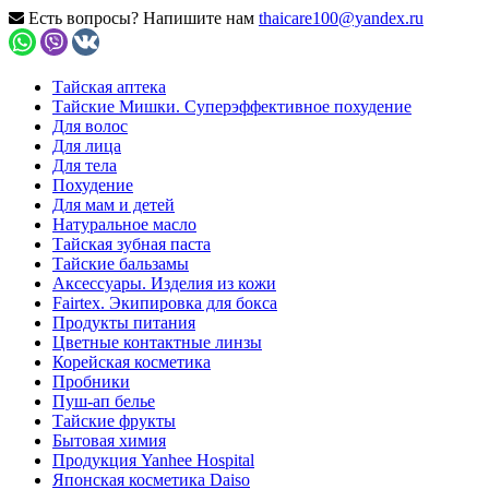
Есть вопросы? Напишите нам
thaicare100@yandex.ru
Тайская аптека
Тайские Мишки. Суперэффективное похудение
Для волос
Для лица
Для тела
Похудение
Для мам и детей
Натуральное масло
Тайская зубная паста
Тайские бальзамы
Аксессуары. Изделия из кожи
Fairtex. Экипировка для бокса
Продукты питания
Цветные контактные линзы
Корейская косметика
Пробники
Пуш-ап белье
Тайские фрукты
Бытовая химия
Продукция Yanhee Hospital
Японская косметика Daiso