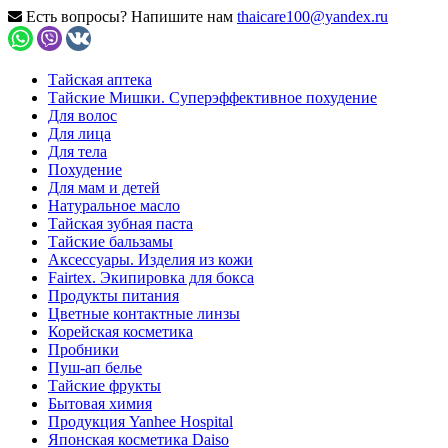
Есть вопросы? Напишите нам
thaicare100@yandex.ru
Тайская аптека
Тайские Мишки. Суперэффективное похудение
Для волос
Для лица
Для тела
Похудение
Для мам и детей
Натуральное масло
Тайская зубная паста
Тайские бальзамы
Аксессуары. Изделия из кожи
Fairtex. Экипировка для бокса
Продукты питания
Цветные контактные линзы
Корейская косметика
Пробники
Пуш-ап белье
Тайские фрукты
Бытовая химия
Продукция Yanhee Hospital
Японская косметика Daiso