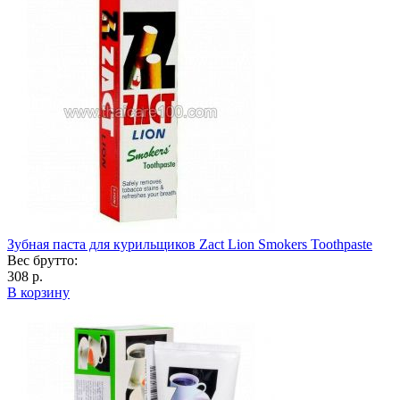
Зубная паста для курильщиков Zact Lion Smokers Toothpaste
Вес брутто:
308 р.
В корзину