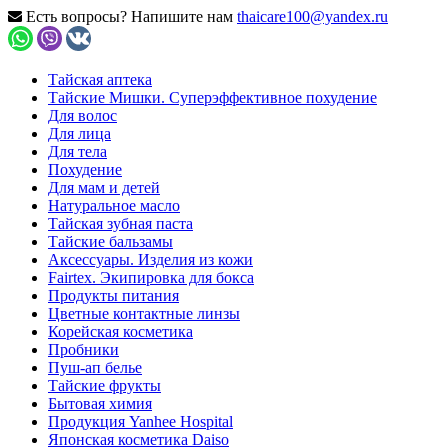
Есть вопросы? Напишите нам
thaicare100@yandex.ru
Тайская аптека
Тайские Мишки. Суперэффективное похудение
Для волос
Для лица
Для тела
Похудение
Для мам и детей
Натуральное масло
Тайская зубная паста
Тайские бальзамы
Аксессуары. Изделия из кожи
Fairtex. Экипировка для бокса
Продукты питания
Цветные контактные линзы
Корейская косметика
Пробники
Пуш-ап белье
Тайские фрукты
Бытовая химия
Продукция Yanhee Hospital
Японская косметика Daiso