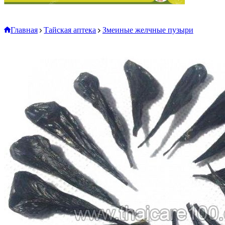
Главная
Тайская аптека
Змеиные желчные пузыри