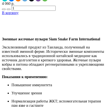
4 060 р.
В корзину
Добавить в закладки
Нашли дешевле ?
Змеиные желчные пузыри Siam Snake Farm International
Эксклюзивный продукт из Таиланда, полученный на
известной змеиной ферме. Исторически змеиные компоненты
использовались в традиционной китайской медицине как
источник долголетия и крепкого здоровья. Желчные пузыри
кобры и питона обладают регенеративными и укрепляющими
свойствами.
Показания к применению:
Повышение иммунитета
Улучшение зрения
Нормализация работы ЖКТ; вспомогательная терапия
при язве и гастрите