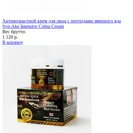
Антивозрастной крем для лица с пептидами змеиного яда
Syn-Ake Intensive Cobra Cream
Вес брутто:
1 120 р.
В корзину