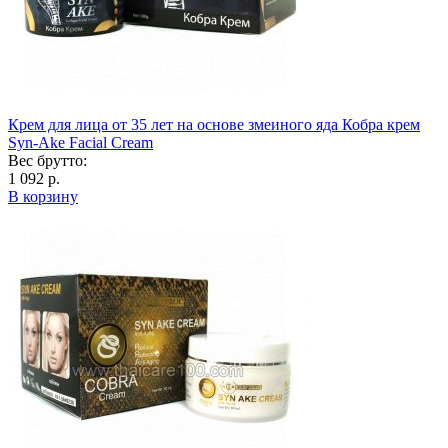
Крем для лица от 35 лет на основе змеиного яда Кобра крем
Syn-Ake Facial Cream
Вес брутто:
1 092 р.
В корзину