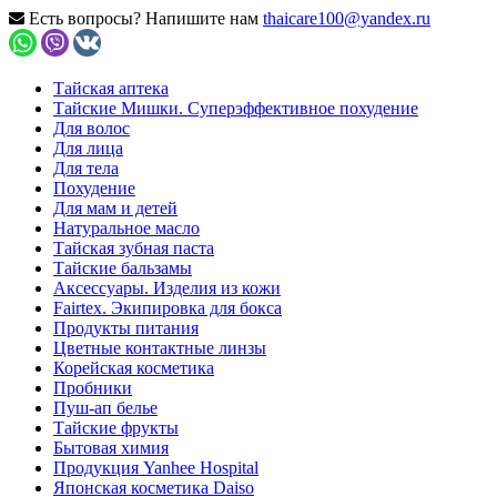
Есть вопросы? Напишите нам
thaicare100@yandex.ru
Тайская аптека
Тайские Мишки. Суперэффективное похудение
Для волос
Для лица
Для тела
Похудение
Для мам и детей
Натуральное масло
Тайская зубная паста
Тайские бальзамы
Аксессуары. Изделия из кожи
Fairtex. Экипировка для бокса
Продукты питания
Цветные контактные линзы
Корейская косметика
Пробники
Пуш-ап белье
Тайские фрукты
Бытовая химия
Продукция Yanhee Hospital
Японская косметика Daiso