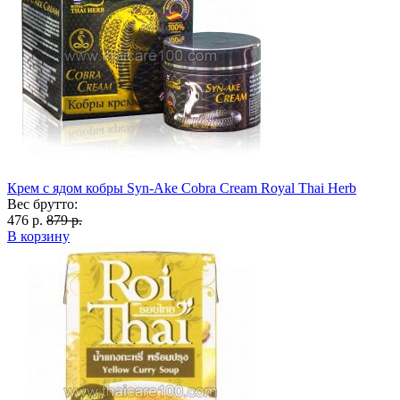
Крем с ядом кобры Syn-Ake Cobra Cream Royal Thai Herb
Вес брутто:
476 р.
879 р.
В корзину