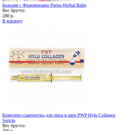
Бальзам с Франжипани Parisa Herbal Balm
Вес брутто:
280 р.
В корзину
Комплекс-сыворотка для лица и шеи PWP Hylu Collagen
Sericin
Вес брутто:
700 р.