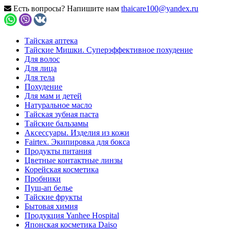
Есть вопросы? Напишите нам
thaicare100@yandex.ru
Тайская аптека
Тайские Мишки. Суперэффективное похудение
Для волос
Для лица
Для тела
Похудение
Для мам и детей
Натуральное масло
Тайская зубная паста
Тайские бальзамы
Аксессуары. Изделия из кожи
Fairtex. Экипировка для бокса
Продукты питания
Цветные контактные линзы
Корейская косметика
Пробники
Пуш-ап белье
Тайские фрукты
Бытовая химия
Продукция Yanhee Hospital
Японская косметика Daiso