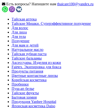
Есть вопросы? Напишите нам
thaicare100@yandex.ru
Тайская аптека
Тайские Мишки. Суперэффективное похудение
Для волос
Для лица
Для тела
Похудение
Для мам и детей
Натуральное масло
Тайская зубная паста
Тайские бальзамы
Аксессуары. Изделия из кожи
Fairtex. Экипировка для бокса
Продукты питания
Цветные контактные линзы
Корейская косметика
Пробники
Пуш-ап белье
Тайские фрукты
Бытовая химия
Продукция Yanhee Hospital
Японская косметика Daiso