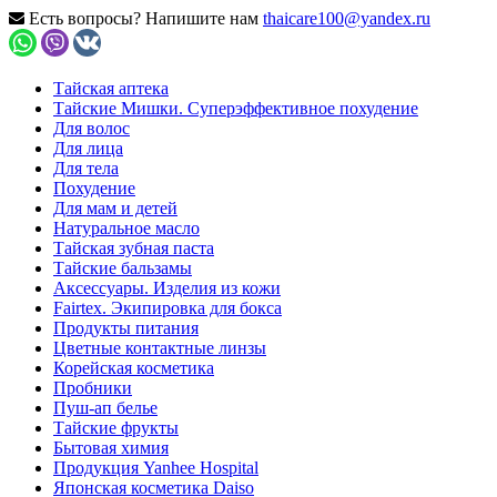
Есть вопросы? Напишите нам
thaicare100@yandex.ru
Тайская аптека
Тайские Мишки. Суперэффективное похудение
Для волос
Для лица
Для тела
Похудение
Для мам и детей
Натуральное масло
Тайская зубная паста
Тайские бальзамы
Аксессуары. Изделия из кожи
Fairtex. Экипировка для бокса
Продукты питания
Цветные контактные линзы
Корейская косметика
Пробники
Пуш-ап белье
Тайские фрукты
Бытовая химия
Продукция Yanhee Hospital
Японская косметика Daiso