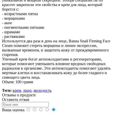
уникальной и мощной секрецией. Теперь специалисты по
красоте закрепили эти свойства в крем для лица, который
борется с:
- возрастными пятна
- морщинами
- акне
- пигментными пятнами
- шрамами
- растяжками
Используется два раза в день на лице, Banna Snail Firming Face
Cream поможет стереть морщины и линии экспрессии,
вызванные временем, и защитить кожу от преждевременного
старения.
Уличный крем богат антиоксидантами и регенераторами,
которые помогают уменьшить влияние вредных свободных
радикалов в организме. Эти антиоксиданты помогают удалять
мертвые клетки и восстанавливать кожу до более гладкого и
сияющего цвета лица.
Объем: 100 грамм
Теги:
крем
,
лицо
,
молодость
Отзывы о продукте
Оставить отзыв
Ваша оценка