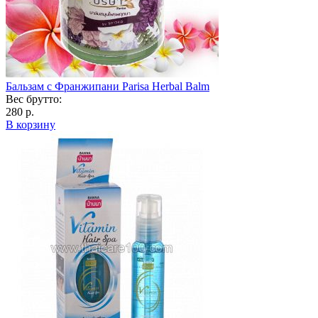
Бальзам с Франжипани Parisa Herbal Balm
Вес брутто:
280 р.
В корзину