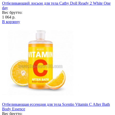
Отбеливающий лосьон для тела Cathy Doll Ready 2 White One
day
Вес брутто:
1 064 р.
В корзину
Отбеливающая ессенция для тела Scentio Vitamin C After Bath
Body Essence
Вес брутто: