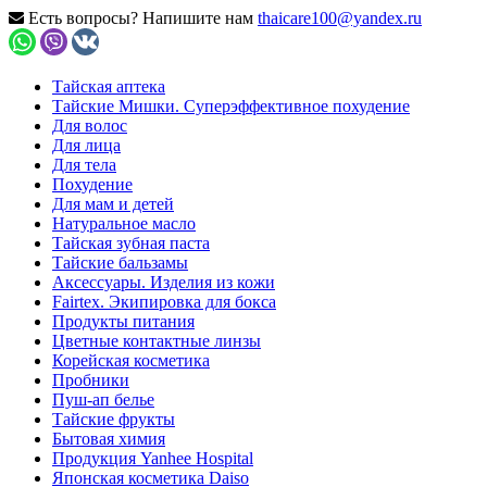
Есть вопросы? Напишите нам
thaicare100@yandex.ru
Тайская аптека
Тайские Мишки. Суперэффективное похудение
Для волос
Для лица
Для тела
Похудение
Для мам и детей
Натуральное масло
Тайская зубная паста
Тайские бальзамы
Аксессуары. Изделия из кожи
Fairtex. Экипировка для бокса
Продукты питания
Цветные контактные линзы
Корейская косметика
Пробники
Пуш-ап белье
Тайские фрукты
Бытовая химия
Продукция Yanhee Hospital
Японская косметика Daiso