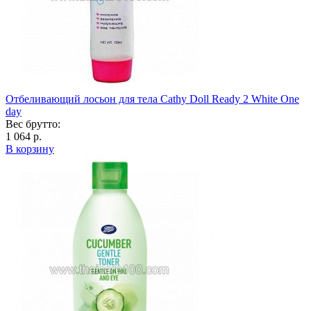
Отбеливающий лосьон для тела Cathy Doll Ready 2 White One
day
Вес брутто:
1 064 р.
В корзину