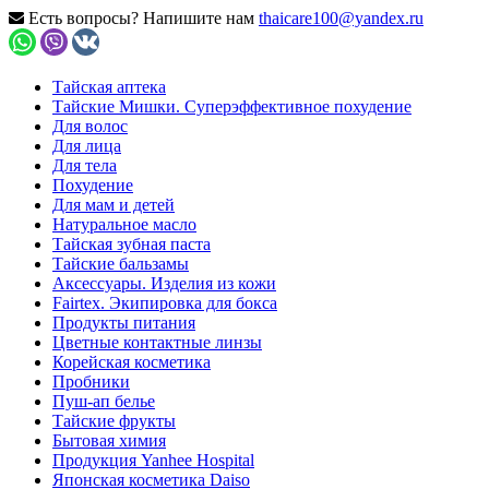
Есть вопросы? Напишите нам
thaicare100@yandex.ru
Тайская аптека
Тайские Мишки. Суперэффективное похудение
Для волос
Для лица
Для тела
Похудение
Для мам и детей
Натуральное масло
Тайская зубная паста
Тайские бальзамы
Аксессуары. Изделия из кожи
Fairtex. Экипировка для бокса
Продукты питания
Цветные контактные линзы
Корейская косметика
Пробники
Пуш-ап белье
Тайские фрукты
Бытовая химия
Продукция Yanhee Hospital
Японская косметика Daiso