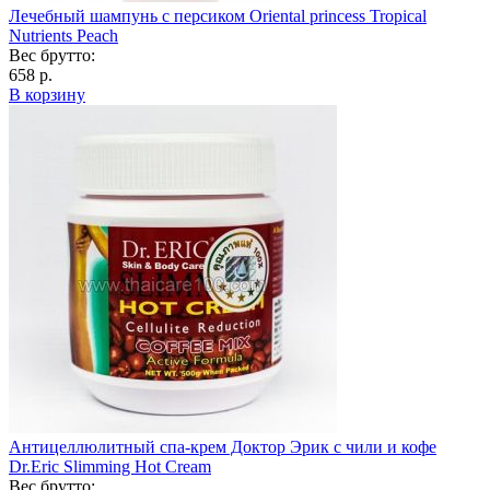
Лечебный шампунь с персиком Oriental princess Tropical
Nutrients Peach
Вес брутто:
658 р.
В корзину
Антицеллюлитный спа-крем Доктор Эрик с чили и кофе
Dr.Eric Slimming Hot Cream
Вес брутто: