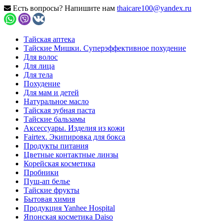
Есть вопросы? Напишите нам
thaicare100@yandex.ru
Тайская аптека
Тайские Мишки. Суперэффективное похудение
Для волос
Для лица
Для тела
Похудение
Для мам и детей
Натуральное масло
Тайская зубная паста
Тайские бальзамы
Аксессуары. Изделия из кожи
Fairtex. Экипировка для бокса
Продукты питания
Цветные контактные линзы
Корейская косметика
Пробники
Пуш-ап белье
Тайские фрукты
Бытовая химия
Продукция Yanhee Hospital
Японская косметика Daiso