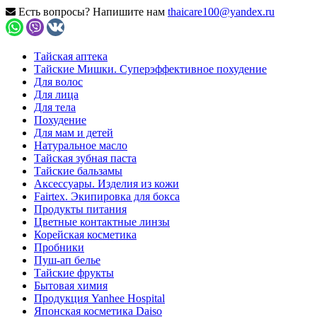
Есть вопросы? Напишите нам
thaicare100@yandex.ru
Тайская аптека
Тайские Мишки. Суперэффективное похудение
Для волос
Для лица
Для тела
Похудение
Для мам и детей
Натуральное масло
Тайская зубная паста
Тайские бальзамы
Аксессуары. Изделия из кожи
Fairtex. Экипировка для бокса
Продукты питания
Цветные контактные линзы
Корейская косметика
Пробники
Пуш-ап белье
Тайские фрукты
Бытовая химия
Продукция Yanhee Hospital
Японская косметика Daiso