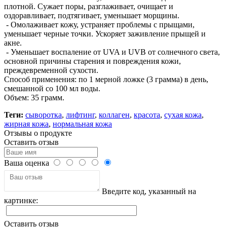
плотной. Сужает поры, разглаживает, очищает и
оздоравливает, подтягивает, уменьшает морщины.
- Омолаживает кожу, устраняет проблемы с прыщами,
уменьшает черные точки. Ускоряет заживление прыщей и
акне.
- Уменьшает воспаление от UVA и UVB от солнечного света,
основной причины старения и повреждения кожи,
преждевременной сухости.
Способ применения: по 1 мерной ложке (3 грамма) в день,
смешанной со 100 мл воды.
Объем: 35 грамм.
Теги:
сыворотка
,
лифтинг
,
коллаген
,
красота
,
сухая кожа
,
жирная кожа
,
нормальная кожа
Отзывы о продукте
Оставить отзыв
Ваша оценка
Введите код, указанный на
картинке:
Оставить отзыв