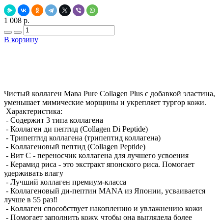
1 008 р.
В корзину
Добавить в закладки
Нашли дешевле ?
Чистый коллаген Mana Pure Collagen Plus с добавкой эластина,
уменьшает мимические морщины и укрепляет тургор кожи.
Характеристика:
- Содержит 3 типа коллагена
- Коллаген ди пептид (Collagen Di Peptide)
- Трипептид коллагена (трипептид коллагена)
- Коллагеновый пептид (Collagen Peptide)
- Вит С - переносчик коллагена для лучшего усвоения
- Керамид риса - это экстракт японского риса. Помогает
удерживать влагу
- Лучший коллаген премиум-класса
- Коллагеновый ди-пептин MANA из Японии, усваивается
лучше в 55 раз‼ ️
- Коллаген способствует накоплению и увлажнению кожи
- Помогает заполнить кожу, чтобы она выглядела более