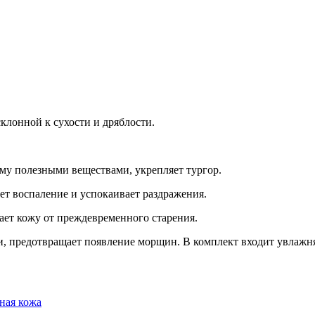
Добавить в закладки
Нашли дешевле ?
клонной к сухости и дряблости.
му полезными веществами, укрепляет тургор.
т воспаление и успокаивает раздражения.
ает кожу от преждевременного старения.
и, предотвращает появление морщин. В комплект входит увлажня
ная кожа