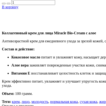
В корзину
Коллагеновый крем для лица Miracle Bio-Cream с алое
Антивозрастной крем для ежедневного ухода за зрелой кожей, с
Состав и действие:
Кокосовое масло
питает и увлажняет кожу, насыщает дер
Алое вера
заживляет поврежденные участки кожи, снимае
Витамин Е
восстанавливает целостность клеток и защищ
Крем эффективно питает, увлажняет и улучшает упругость кож
ухода.
Объем:
100 грамм.
Теги:
крем
,
лицо
,
молодость
,
нормальная кожа
,
сухая кожа
,
жир
Отзывы о продукте