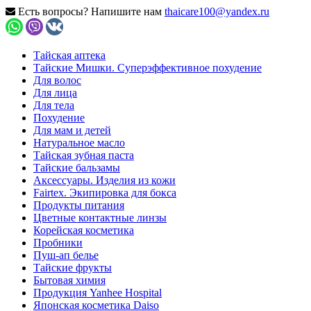
Есть вопросы? Напишите нам
thaicare100@yandex.ru
Тайская аптека
Тайские Мишки. Суперэффективное похудение
Для волос
Для лица
Для тела
Похудение
Для мам и детей
Натуральное масло
Тайская зубная паста
Тайские бальзамы
Аксессуары. Изделия из кожи
Fairtex. Экипировка для бокса
Продукты питания
Цветные контактные линзы
Корейская косметика
Пробники
Пуш-ап белье
Тайские фрукты
Бытовая химия
Продукция Yanhee Hospital
Японская косметика Daiso