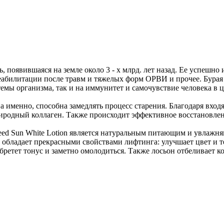
Добавить в закладки
Нашли дешевле ?
ь, появившаяся на земле около 3 - х млрд. лет назад. Ее успешн
 реабилитации после травм и тяжелых форм ОРВИ и прочее. Бура
емы организма, так и на иммунитет и самочувствие человека в ц
именно, способна замедлять процесс старения. Благодаря входя
природный коллаген. Также происходит эффективное восстановле
d Sun White Lotion является натуральным питающим и увлажняю
 обладает прекрасными свойствами лифтинга: улучшает цвет и те
ретет тонус и заметно омолодиться. Также лосьон отбеливает к