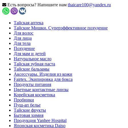
Есть вопросы? Напишите нам
thaicare100@yandex.ru
Тайская аптека
Тайские Мишки. Суперэффективное похудение
Для волос
Для лица
Для тела
Похудение
Для мам и детей
Натуральное масло
Тайская зубная паста
Тайские бальзамы
Аксессуары. Изделия из кожи
Fairtex. Экипировка для бокса
Продукты питания
Цветные контактные линзы
Корейская косметика
Пробники
Пуш-ап белье
Тайские фрукты
Бытовая химия
Продукция Yanhee Hospital
Японская косметика Daiso