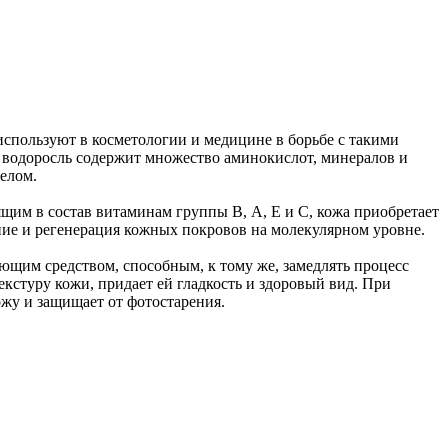
о используют в косметологии и медицине в борьбе с такими
я водоросль содержит множество аминокислот, минералов и
елом.
щим в состав витаминам группы В, А, Е и С, кожа приобретает
ние и регенерация кожных покровов на молекулярном уровне.
щим средством, способным, к тому же, замедлять процесс
кстуру кожи, придает ей гладкость и здоровый вид. При
ожу и защищает от фотостарения.