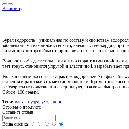
В корзину
Бурая водоросль – уникальная по составу и свойствам водоросл
заболеваниями как диабет, гепатит, анемия, стенокардия, при
витаминов, которые благотворно влияют как на отдельные сист
Водоросль обладает сильными антиоксидантными свойствами, а 
тает тонус, становится упругой и эластичной, вырабатывает 
Увлажняющий лосьон с экстрактом водорослей Nongnaka Seawee
старения и разглаживать мелкие морщинки. Кроме того, лосьон
регулярном использовании средства увядшая кожа быстро приоб
Объем: 100 грамм.
Теги:
маска
,
пудра
,
уход
,
лицо
Отзывы о продукте
Оставить отзыв
Ваша оценка