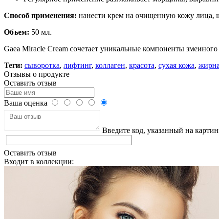
Способ применения:
нанести крем на очищенную кожу лица, ш
Объем:
50 мл.
Gaea Miracle Cream сочетает уникальные компоненты змеиного 
Теги:
сыворотка
,
лифтинг
,
коллаген
,
красота
,
сухая кожа
,
жирна
Отзывы о продукте
Оставить отзыв
Ваша оценка
Введите код, указанный на картин
Оставить отзыв
Входит в коллекции: