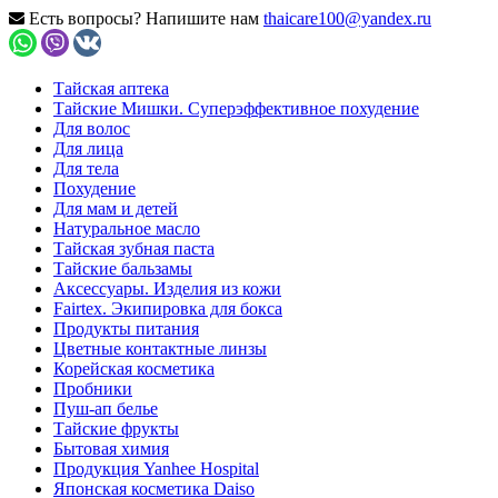
Есть вопросы? Напишите нам
thaicare100@yandex.ru
Тайская аптека
Тайские Мишки. Суперэффективное похудение
Для волос
Для лица
Для тела
Похудение
Для мам и детей
Натуральное масло
Тайская зубная паста
Тайские бальзамы
Аксессуары. Изделия из кожи
Fairtex. Экипировка для бокса
Продукты питания
Цветные контактные линзы
Корейская косметика
Пробники
Пуш-ап белье
Тайские фрукты
Бытовая химия
Продукция Yanhee Hospital
Японская косметика Daiso