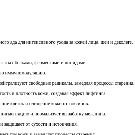
Добавить в закладки
Нашли дешевле ?
го яда для интенсивного ухода за кожей лица, шеи и декольте.
богатых белками, ферментами и липидами.
ную иммуномодуляцию.
ейтрализуют свободные радикалы, замедляя процессы старения.
гость и плотность кожи, создавая эффект лифтинга.
ние клеток и очищение кожи от токсинов.
 пигментацию и нормализует выработку меланина.
и защищает от сухости и истончения.
ает тон кожи и замедляет процессы старения.