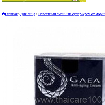
Главная
Для лица
Известный змеиный супер-крем от морщи