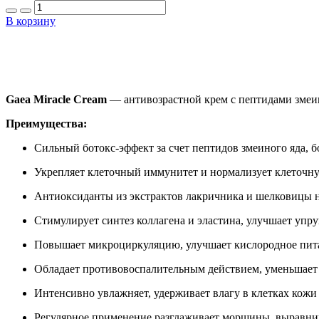
В корзину
Gaea Miracle Cream
— антивозрастной крем с пептидами змеино
Преимущества:
Сильный ботокс-эффект за счет пептидов змеиного яда, 
Укрепляет клеточный иммунитет и нормализует клеточ
Антиоксиданты из экстрактов лакричника и шелковицы н
Стимулирует синтез коллагена и эластина, улучшает упру
Повышает микроциркуляцию, улучшает кислородное пита
Обладает противовоспалительным действием, уменьшает
Интенсивно увлажняет, удерживает влагу в клетках кожи 
Регулярное применение разглаживает морщины, выравнив