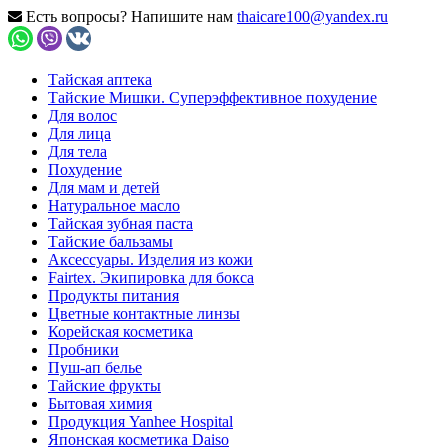
Есть вопросы? Напишите нам
thaicare100@yandex.ru
Тайская аптека
Тайские Мишки. Суперэффективное похудение
Для волос
Для лица
Для тела
Похудение
Для мам и детей
Натуральное масло
Тайская зубная паста
Тайские бальзамы
Аксессуары. Изделия из кожи
Fairtex. Экипировка для бокса
Продукты питания
Цветные контактные линзы
Корейская косметика
Пробники
Пуш-ап белье
Тайские фрукты
Бытовая химия
Продукция Yanhee Hospital
Японская косметика Daiso