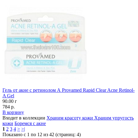
Гель от акне с ретинолом А Provamed Rapid Clear Acne Retinol-
A Gel
90.00 г
784 р.
В корзину
Входит в коллекции
Храним красоту кожи
Храним упругость
кожи
Боремся с акне
1
2
3
4
>
>|
Показано с 1 по 12 из 42 (страниц: 4)