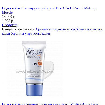
Водостойкий матирующий крем Tree Chada Cream Make up
Muscle
130.00 г
1 008 р.
В корзину
Входит в коллекции
Храним молодость кожи
Храним красоту
кожи
Храним упругость кожи
Водостойкий солнцезащитный крем-мусс Mistine Aqua Base