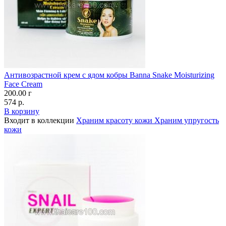
Антивозрастной крем с ядом кобры Banna Snake Moisturizing
Face Cream
200.00 г
574 р.
В корзину
Входит в коллекции
Храним красоту кожи
Храним упругость
кожи