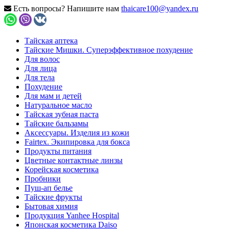
Есть вопросы? Напишите нам
thaicare100@yandex.ru
Тайская аптека
Тайские Мишки. Суперэффективное похудение
Для волос
Для лица
Для тела
Похудение
Для мам и детей
Натуральное масло
Тайская зубная паста
Тайские бальзамы
Аксессуары. Изделия из кожи
Fairtex. Экипировка для бокса
Продукты питания
Цветные контактные линзы
Корейская косметика
Пробники
Пуш-ап белье
Тайские фрукты
Бытовая химия
Продукция Yanhee Hospital
Японская косметика Daiso