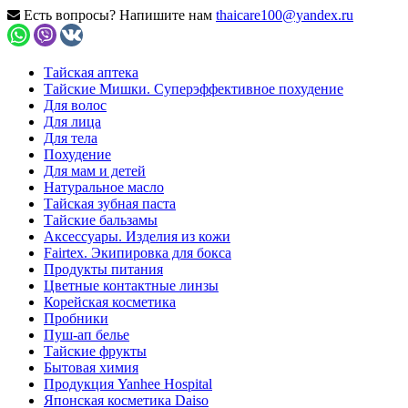
Есть вопросы? Напишите нам
thaicare100@yandex.ru
Тайская аптека
Тайские Мишки. Суперэффективное похудение
Для волос
Для лица
Для тела
Похудение
Для мам и детей
Натуральное масло
Тайская зубная паста
Тайские бальзамы
Аксессуары. Изделия из кожи
Fairtex. Экипировка для бокса
Продукты питания
Цветные контактные линзы
Корейская косметика
Пробники
Пуш-ап белье
Тайские фрукты
Бытовая химия
Продукция Yanhee Hospital
Японская косметика Daiso