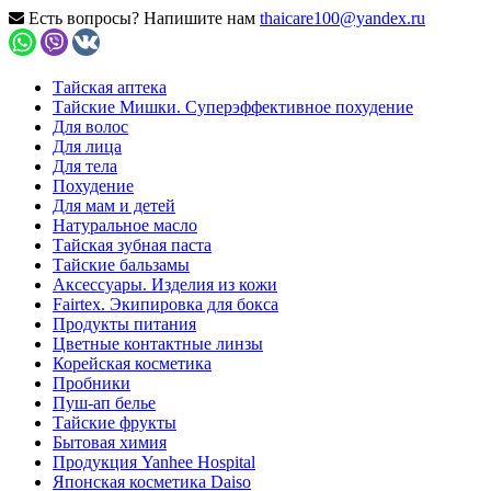
Есть вопросы? Напишите нам
thaicare100@yandex.ru
Тайская аптека
Тайские Мишки. Суперэффективное похудение
Для волос
Для лица
Для тела
Похудение
Для мам и детей
Натуральное масло
Тайская зубная паста
Тайские бальзамы
Аксессуары. Изделия из кожи
Fairtex. Экипировка для бокса
Продукты питания
Цветные контактные линзы
Корейская косметика
Пробники
Пуш-ап белье
Тайские фрукты
Бытовая химия
Продукция Yanhee Hospital
Японская косметика Daiso