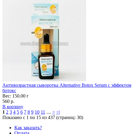
Антивозрастная сыворотка Alternative Botox Serum с эффектом
ботокс
Вес: 150.00 г
560 р.
В корзину
1
2
3
4
5
6
7
8
9
10
11
....
>
>|
Показано с 1 по 15 из 437 (страниц: 30)
Как заказать?
Оплата