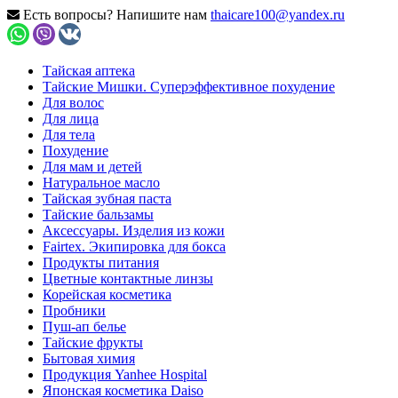
Есть вопросы? Напишите нам
thaicare100@yandex.ru
Тайская аптека
Тайские Мишки. Суперэффективное похудение
Для волос
Для лица
Для тела
Похудение
Для мам и детей
Натуральное масло
Тайская зубная паста
Тайские бальзамы
Аксессуары. Изделия из кожи
Fairtex. Экипировка для бокса
Продукты питания
Цветные контактные линзы
Корейская косметика
Пробники
Пуш-ап белье
Тайские фрукты
Бытовая химия
Продукция Yanhee Hospital
Японская косметика Daiso