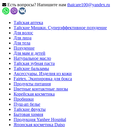
Есть вопросы? Напишите нам
thaicare100@yandex.ru
Тайская аптека
Тайские Мишки. Суперэффективное похудение
Для волос
Для лица
Для тела
Похудение
Для мам и детей
Натуральное масло
Тайская зубная паста
Тайские бальзамы
Аксессуары. Изделия из кожи
Fairtex. Экипировка для бокса
Продукты питания
Цветные контактные линзы
Корейская косметика
Пробники
Пуш-ап белье
Тайские фрукты
Бытовая химия
Продукция Yanhee Hospital
Японская косметика Daiso