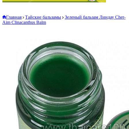
Главная
Тайские бальзамы
Зеленый бальзам Линдау Cher-
Aim Clinacanthus Balm