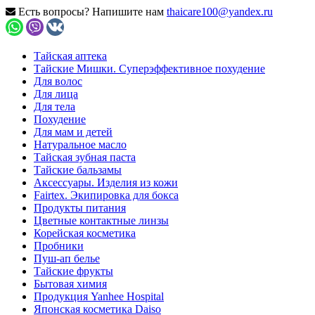
Есть вопросы? Напишите нам
thaicare100@yandex.ru
Тайская аптека
Тайские Мишки. Суперэффективное похудение
Для волос
Для лица
Для тела
Похудение
Для мам и детей
Натуральное масло
Тайская зубная паста
Тайские бальзамы
Аксессуары. Изделия из кожи
Fairtex. Экипировка для бокса
Продукты питания
Цветные контактные линзы
Корейская косметика
Пробники
Пуш-ап белье
Тайские фрукты
Бытовая химия
Продукция Yanhee Hospital
Японская косметика Daiso