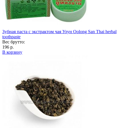
Зубная паста с экстрактом чая Улун Oolong San Thai herbal
toothpaste
Вес брутто:
196 р.
В корзину