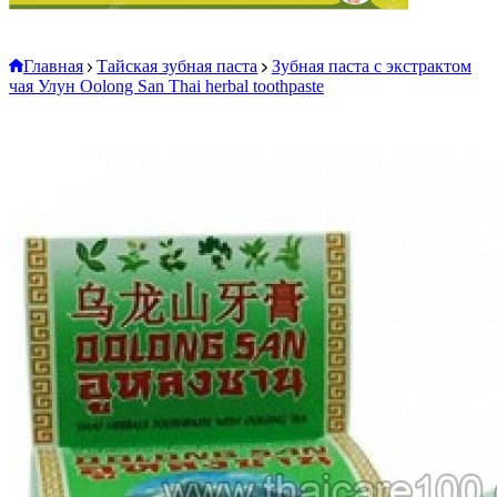
Главная
Тайская зубная паста
Зубная паста с экстрактом
чая Улун Oolong San Thai herbal toothpaste