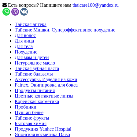
Есть вопросы? Напишите нам
thaicare100@yandex.ru
Тайская аптека
Тайские Мишки. Суперэффективное похудение
Для волос
Для лица
Для тела
Похудение
Для мам и детей
Натуральное масло
Тайская зубная паста
Тайские бальзамы
Аксессуары. Изделия из кожи
Fairtex. Экипировка для бокса
Продукты питания
Цветные контактные линзы
Корейская косметика
Пробники
Пуш-ап белье
Тайские фрукты
Бытовая химия
Продукция Yanhee Hospital
Японская косметика Daiso