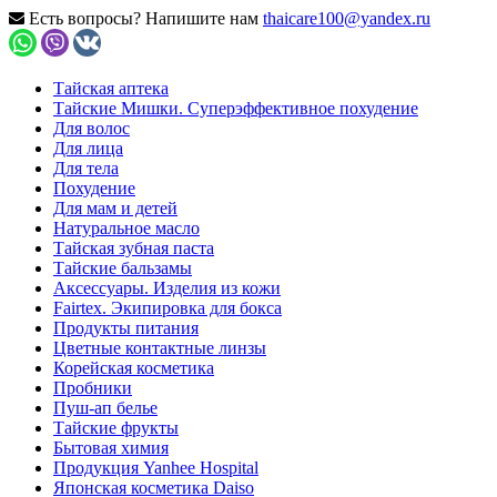
Есть вопросы? Напишите нам
thaicare100@yandex.ru
Тайская аптека
Тайские Мишки. Суперэффективное похудение
Для волос
Для лица
Для тела
Похудение
Для мам и детей
Натуральное масло
Тайская зубная паста
Тайские бальзамы
Аксессуары. Изделия из кожи
Fairtex. Экипировка для бокса
Продукты питания
Цветные контактные линзы
Корейская косметика
Пробники
Пуш-ап белье
Тайские фрукты
Бытовая химия
Продукция Yanhee Hospital
Японская косметика Daiso