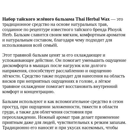
Нашли дешевле ?
Набор тайского зелёного бальзама Thai Herbal Wax
— это
традиционное средство на основе натуральных трав,
созданное по рецептуре известного тайского бренда Phoyok
Herb. Бальзам славится своим мягким, комфортным ароматом
и натуральным составом, благодаря чему подходит для
использования всей семьёй.
Этот травяной бальзам ценят за его охлаждающее и
успокаивающее действие. Он помогает уменьшить ощущение
дискомфорта в мышцах после нагрузок или долгого
напряжения, способствует расслаблению и ощущению
лёгкости. Средство также подходит для нанесения на область
висков при неприятных ощущениях в голове, а лёгкое
травяное охлаждение помогает восстановить внутренний
комфорт и концентрацию.
Бальзам используют и как вспомогательное средство в сезон
простуд, при ощущении заложенности, тяжести в области
груди, а также для облегчения состояния при
переохлаждении. Нежный аромат трав делает применение
приятным даже для людей, чувствительных к резким запахам.
Традиционно его наносят и при укусах насекомых, чтобы