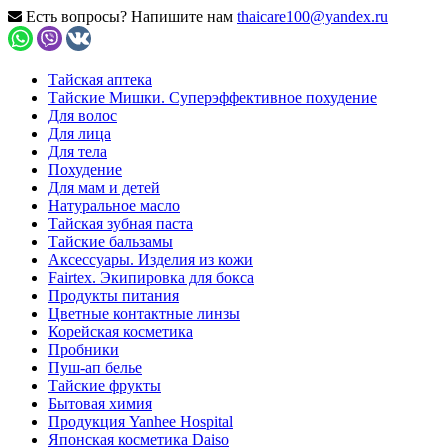
Есть вопросы? Напишите нам
thaicare100@yandex.ru
Тайская аптека
Тайские Мишки. Суперэффективное похудение
Для волос
Для лица
Для тела
Похудение
Для мам и детей
Натуральное масло
Тайская зубная паста
Тайские бальзамы
Аксессуары. Изделия из кожи
Fairtex. Экипировка для бокса
Продукты питания
Цветные контактные линзы
Корейская косметика
Пробники
Пуш-ап белье
Тайские фрукты
Бытовая химия
Продукция Yanhee Hospital
Японская косметика Daiso