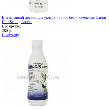
Витаминный лосьон для укладки волос без утяжеления Caring
Hair Setting Lotion
Вес брутто:
280 р.
В корзину