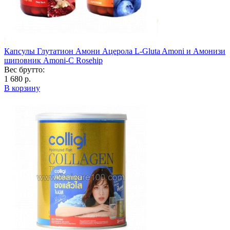
Капсулы Глутатион Амони Ацерола L-Gluta Amoni и Амонизи
шиповник Amoni-C Rosehip
Вес брутто:
1 680 р.
В корзину