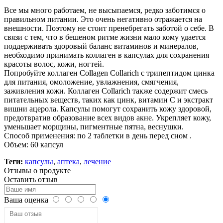
Все мы много работаем, не высыпаемся, редко заботимся о
правильном питании. Это очень негативно отражается на
внешности. Поэтому не стоит пренебрегать заботой о себе. В
связи с тем, что в бешеном ритме жизни мало кому удается
поддерживать здоровый баланс витаминов и минералов,
необходимо принимать коллаген в капсулах для сохранения
красоты волос, кожи, ногтей.
Попробуйте коллаген Collagen Collarich с трипептидом цинка
для питания, омоложение, увлажнения, смягчения,
заживления кожи. Коллаген Collarich также содержит смесь
питательных веществ, таких как цинк, витамин С и экстракт
вишни ацерола. Капсулы помогут сохранить кожу здоровой,
предотвратив образование всех видов акне. Укрепляет кожу,
уменьшает морщины, пигментные пятна, веснушки.
Способ применения: по 2 таблетки в день перед сном .
Объем: 60 капсул
Теги:
капсулы
,
аптека
,
лечение
Отзывы о продукте
Оставить отзыв
Ваша оценка