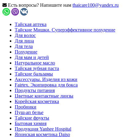
Есть вопросы? Напишите нам
thaicare100@yandex.ru
Тайская аптека
Тайские Мишки. Суперэффективное похудение
Для волос
Для лица
Для тела
Похудение
Для мам и детей
Натуральное масло
Тайская зубная паста
Тайские бальзамы
Аксессуары. Изделия из кожи
Fairtex. Экипировка для бокса
Продукты питания
Цветные контактные линзы
Корейская косметика
Пробники
Пуш-ап белье
Тайские фрукты
Бытовая химия
Продукция Yanhee Hospital
Японская косметика Daiso