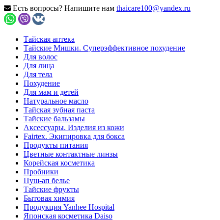
Есть вопросы? Напишите нам
thaicare100@yandex.ru
Тайская аптека
Тайские Мишки. Суперэффективное похудение
Для волос
Для лица
Для тела
Похудение
Для мам и детей
Натуральное масло
Тайская зубная паста
Тайские бальзамы
Аксессуары. Изделия из кожи
Fairtex. Экипировка для бокса
Продукты питания
Цветные контактные линзы
Корейская косметика
Пробники
Пуш-ап белье
Тайские фрукты
Бытовая химия
Продукция Yanhee Hospital
Японская косметика Daiso