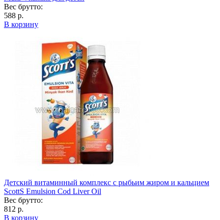
Вес брутто:
588 р.
В корзину
Детский витаминный комплекс с рыбьим жиром и кальцием
ScottS Emulsion Cod Liver Oil
Вес брутто:
812 р.
В корзину