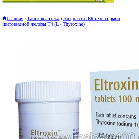
Главная
Тайская аптека
Элтроксин Eltroxin гормон
щитовидной железы Т4 (L - Thyroxine)