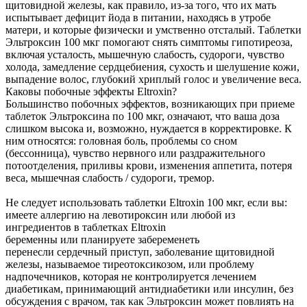
щитовидной железы, как правило, из-за того, что их мать
испытывает дефицит йода в питании, находясь в утробе
матери, и которые физически и умственно отсталый. Таблетки
Эльтроксин 100 мкг помогают снять симптомы гипотиреоза,
включая усталость, мышечную слабость, судороги, чувство
холода, замедление сердцебиения, сухость и шелушение кожи,
выпадение волос, глубокий хриплый голос и увеличение веса.
Каковы побочные эффекты Eltroxin?
Большинство побочных эффектов, возникающих при приеме
таблеток Эльтроксина по 100 мкг, означают, что ваша доза
слишком высока и, возможно, нуждается в корректировке. К
ним относятся: головная боль, проблемы со сном
(бессонница), чувство нервного или раздражительного
потоотделения, приливы крови, изменения аппетита, потеря
веса, мышечная слабость / судороги, тремор.
Не следует использовать таблетки Eltroxin 100 мкг, если вы:
имеете аллергию на левотироксин или любой из
ингредиентов в таблетках Eltroxin
беременны или планируете забеременеть
перенесли сердечный приступ, заболевание щитовидной
железы, называемое тиреотоксикозом, или проблему
надпочечников, которая не контролируется лечением
диабетикам, принимающий антидиабетики или инсулин, без
обсуждения с врачом, так как Эльтроксин может повлиять на