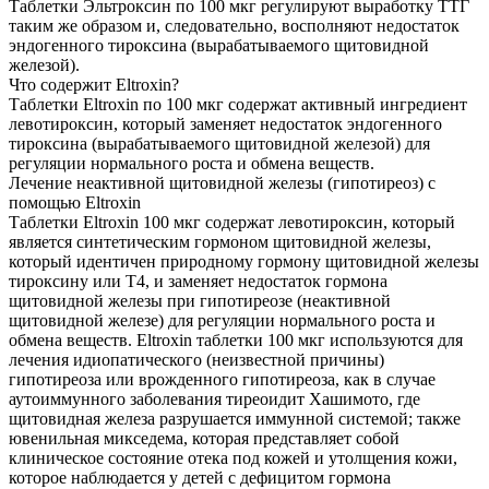
Таблетки Эльтроксин по 100 мкг регулируют выработку ТТГ
таким же образом и, следовательно, восполняют недостаток
эндогенного тироксина (вырабатываемого щитовидной
железой).
Что содержит Eltroxin?
Таблетки Eltroxin по 100 мкг содержат активный ингредиент
левотироксин, который заменяет недостаток эндогенного
тироксина (вырабатываемого щитовидной железой) для
регуляции нормального роста и обмена веществ.
Лечение неактивной щитовидной железы (гипотиреоз) с
помощью Eltroxin
Таблетки Eltroxin 100 мкг содержат левотироксин, который
является синтетическим гормоном щитовидной железы,
который идентичен природному гормону щитовидной железы
тироксину или T4, и заменяет недостаток гормона
щитовидной железы при гипотиреозе (неактивной
щитовидной железе) для регуляции нормального роста и
обмена веществ. Eltroxin таблетки 100 мкг используются для
лечения идиопатического (неизвестной причины)
гипотиреоза или врожденного гипотиреоза, как в случае
аутоиммунного заболевания тиреоидит Хашимото, где
щитовидная железа разрушается иммунной системой; также
ювенильная микседема, которая представляет собой
клиническое состояние отека под кожей и утолщения кожи,
которое наблюдается у детей с дефицитом гормона