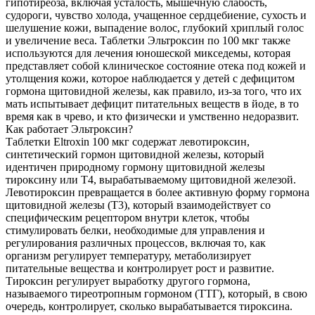
гипотиреоза, включая усталость, мышечную слабость,
судороги, чувство холода, учащенное сердцебиение, сухость и
шелушение кожи, выпадение волос, глубокий хриплый голос
и увеличение веса. Таблетки Эльтроксин по 100 мкг также
используются для лечения юношеской микседемы, которая
представляет собой клиническое состояние отека под кожей и
утолщения кожи, которое наблюдается у детей с дефицитом
гормона щитовидной железы, как правило, из-за того, что их
мать испытывает дефицит питательных веществ в йоде, в то
время как в чрево, и кто физически и умственно недоразвит.
Как работает Эльтроксин?
Таблетки Eltroxin 100 мкг содержат левотироксин,
синтетический гормон щитовидной железы, который
идентичен природному гормону щитовидной железы
тироксину или T4, вырабатываемому щитовидной железой.
Левотироксин превращается в более активную форму гормона
щитовидной железы (Т3), который взаимодействует со
специфическим рецептором внутри клеток, чтобы
стимулировать белки, необходимые для управления и
регулирования различных процессов, включая то, как
организм регулирует температуру, метаболизирует
питательные вещества и контролирует рост и развитие.
Тироксин регулирует выработку другого гормона,
называемого тиреотропным гормоном (ТТГ), который, в свою
очередь, контролирует, сколько вырабатывается тироксина.