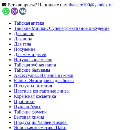
Есть вопросы? Напишите нам
thaicare100@yandex.ru
Тайская аптека
Тайские Мишки. Суперэффективное похудение
Для волос
Для лица
Для тела
Похудение
Для мам и детей
Натуральное масло
Тайская зубная паста
Тайские бальзамы
Аксессуары. Изделия из кожи
Fairtex. Экипировка для бокса
Продукты питания
Цветные контактные линзы
Корейская косметика
Пробники
Пуш-ап белье
Тайские фрукты
Бытовая химия
Продукция Yanhee Hospital
Японская косметика Daiso