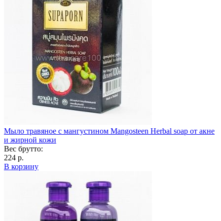
Мыло травяное с мангустином Mangosteen Herbal soap от акне
и жирной кожи
Вес брутто:
224 р.
В корзину