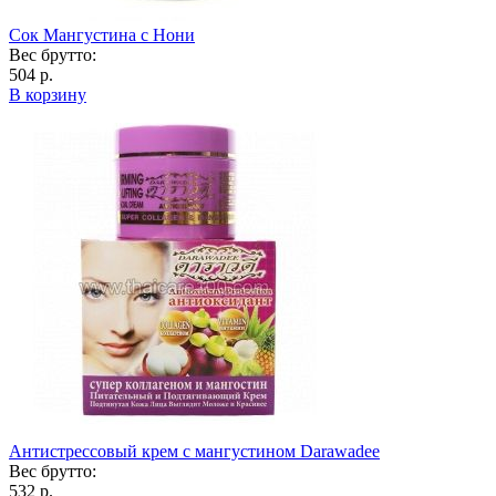
Сок Мангустина с Нони
Вес брутто:
504 р.
В корзину
Антистрессовый крем с мангустином Darawadee
Вес брутто:
532 р.