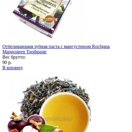
Отбеливающая зубная паста с мангустином Rochjana
Mangosteen Toothpaste
Вес брутто:
90 р.
В корзину