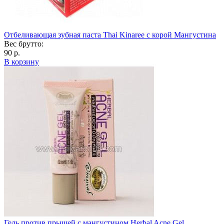
Отбеливающая зубная паста Thai Kinaree с корой Мангустина
Вес брутто:
90 р.
В корзину
Гель против прыщей с мангустином Herbal Acne Gel