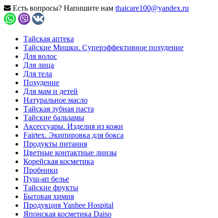
Есть вопросы? Напишите нам
thaicare100@yandex.ru
Тайская аптека
Тайские Мишки. Суперэффективное похудение
Для волос
Для лица
Для тела
Похудение
Для мам и детей
Натуральное масло
Тайская зубная паста
Тайские бальзамы
Аксессуары. Изделия из кожи
Fairtex. Экипировка для бокса
Продукты питания
Цветные контактные линзы
Корейская косметика
Пробники
Пуш-ап белье
Тайские фрукты
Бытовая химия
Продукция Yanhee Hospital
Японская косметика Daiso