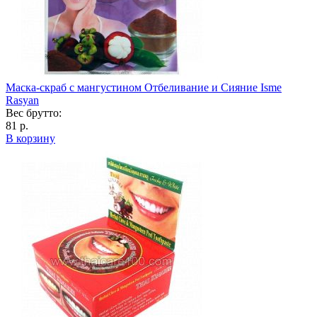
Маска-скраб с мангустином Отбеливание и Сияние Isme
Rasyan
Вес брутто:
81 р.
В корзину