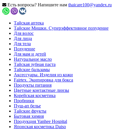
Есть вопросы? Напишите нам
thaicare100@yandex.ru
Тайская аптека
Тайские Мишки. Суперэффективное похудение
Для волос
Для лица
Для тела
Похудение
Для мам и детей
Натуральное масло
Тайская зубная паста
Тайские бальзамы
Аксессуары. Изделия из кожи
Fairtex. Экипировка для бокса
Продукты питания
Цветные контактные линзы
Корейская косметика
Пробники
Пуш-ап белье
Тайские фрукты
Бытовая химия
Продукция Yanhee Hospital
Японская косметика Daiso