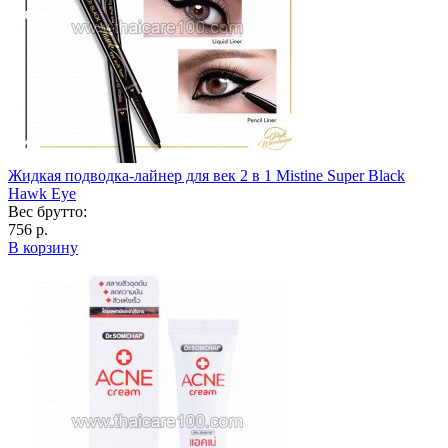
Жидкая подводка-лайнер для век 2 в 1 Mistine Super Black
Hawk Eye
Вес брутто:
756 р.
В корзину