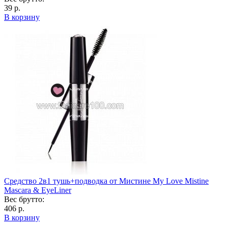
39 р.
В корзину
Средство 2в1 тушь+подводка от Мистине My Love Mistine
Mascara & EyeLiner
Вес брутто:
406 р.
В корзину