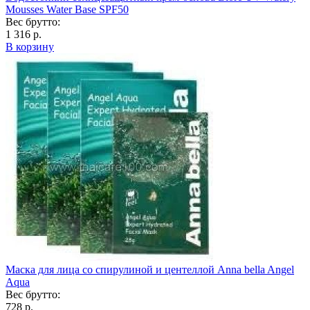
Mousses Water Base SPF50
Вес брутто:
1 316 р.
В корзину
Маска для лица со спирулиной и центеллой Anna bella Angel
Aqua
Вес брутто:
728 р.