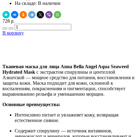
На складе:
В наличии
728 р.
В корзину
Добавить в закладки
Нашли дешевле ?
Тканевая маска для лица Anna Bella Angel Aqua Seaweed
Hydrated Mask
с экстрактом спирулины и центеллой
Азиатской — мощное средство для питания, восстановления и
защиты кожи. Маска подходит для кожи, склонной к
воспалениям, покраснениям и пигментации, способствует
выравниванию рельефа и уменьшению морщин.
Основные преимущества:
Интенсивно питает и увлажняет кожу, возвращая
естественное сияние.
Содержит спирулину — источник витаминов,
аминокислот и минералов, которые восстанавливают и