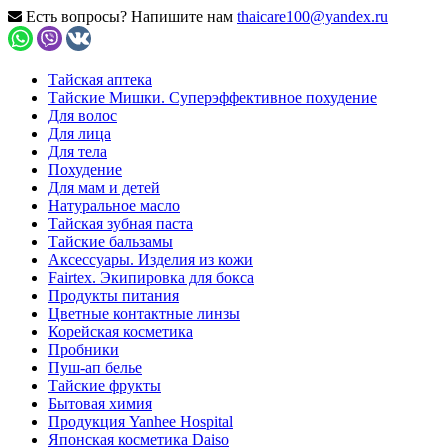
Есть вопросы? Напишите нам
thaicare100@yandex.ru
Тайская аптека
Тайские Мишки. Суперэффективное похудение
Для волос
Для лица
Для тела
Похудение
Для мам и детей
Натуральное масло
Тайская зубная паста
Тайские бальзамы
Аксессуары. Изделия из кожи
Fairtex. Экипировка для бокса
Продукты питания
Цветные контактные линзы
Корейская косметика
Пробники
Пуш-ап белье
Тайские фрукты
Бытовая химия
Продукция Yanhee Hospital
Японская косметика Daiso