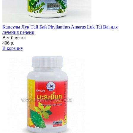
Капсулы Лук Тай Бай Phyllanthus Amarus Luk Tai Bai для
лечения печени
Вес брутто:
406 р.
В корзину