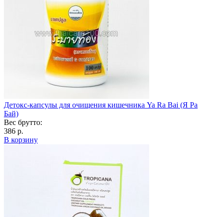
Детокс-капсулы для очищения кишечника Ya Ra Bai (Я Ра
Бай)
Вес брутто:
386 р.
В корзину