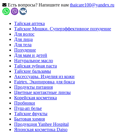
Есть вопросы? Напишите нам
thaicare100@yandex.ru
Тайская аптека
Тайские Мишки. Суперэффективное похудение
Для волос
Для лица
Для тела
Похудение
Для мам и детей
Натуральное масло
Тайская зубная паста
Тайские бальзамы
Аксессуары. Изделия из кожи
Fairtex. Экипировка для бокса
Продукты питания
Цветные контактные линзы
Корейская косметика
Пробники
Пуш-ап белье
Тайские фрукты
Бытовая химия
Продукция Yanhee Hospital
Японская косметика Daiso