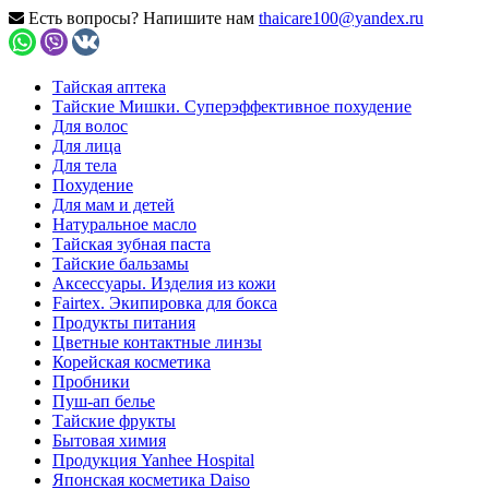
Есть вопросы? Напишите нам
thaicare100@yandex.ru
Тайская аптека
Тайские Мишки. Суперэффективное похудение
Для волос
Для лица
Для тела
Похудение
Для мам и детей
Натуральное масло
Тайская зубная паста
Тайские бальзамы
Аксессуары. Изделия из кожи
Fairtex. Экипировка для бокса
Продукты питания
Цветные контактные линзы
Корейская косметика
Пробники
Пуш-ап белье
Тайские фрукты
Бытовая химия
Продукция Yanhee Hospital
Японская косметика Daiso