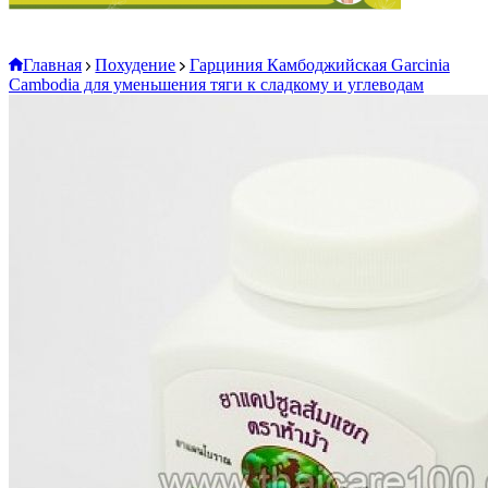
Главная
Похудение
Гарциния Камбоджийская Garcinia
Cambodia для уменьшения тяги к сладкому и углеводам