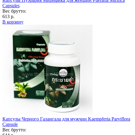
Капсулы Пуэрария Мирифика для женщин Pueraria Mirifica
Capsules
Вес брутто:
613 р.
В корзину
Капсулы Черного Галангала для мужчин Kaempferia Parviflora
Capsule
Вес брутто: